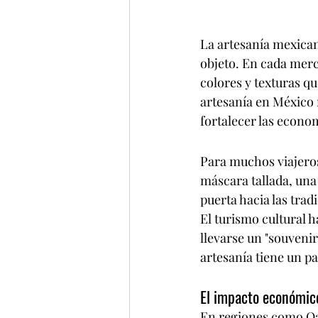
La artesanía mexican
objeto. En cada merca
colores y texturas qu
artesanía en México n
fortalecer las econom
Para muchos viajeros
máscara tallada, una 
puerta hacia las trad
El turismo cultural 
llevarse un "souvenir"
artesanía tiene un pa
El impacto económico
En regiones como Oax