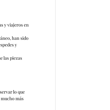
s y viajeros en 
áneo, han sido 
éspedes y 
e las piezas 
ervar lo que 
va mucho más 