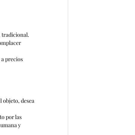
 tradicional.
complacer 
a precios 
l objeto, desea 
o por las 
 humana y 