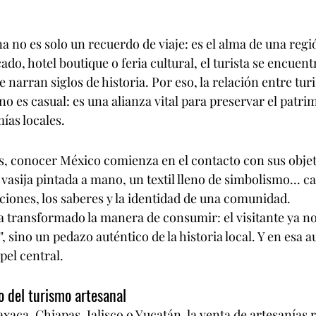
a no es solo un recuerdo de viaje: es el alma de una regi
do, hotel boutique o feria cultural, el turista se encuen
e narran siglos de historia. Por eso, la relación entre tur
o es casual: es una alianza vital para preservar el patrim
ías locales.
, conocer México comienza en el contacto con sus objet
vasija pintada a mano, un textil lleno de simbolismo... ca
iciones, los saberes y la identidad de una comunidad.
ha transformado la manera de consumir: el visitante ya no
, sino un pedazo auténtico de la historia local. Y en esa au
pel central.
 del turismo artesanal
aca, Chiapas, Jalisco o Yucatán, la venta de artesanías 