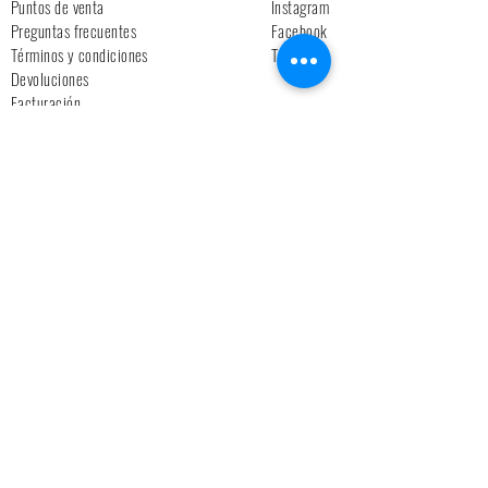
Puntos de venta
Instagram
Preguntas frecuentes
Facebook
Términos y condiciones
Tiktok
Devoluciones
Facturación
Cuidados básicos
IA Studio
Nosotros
Blog
Suscribete!
>